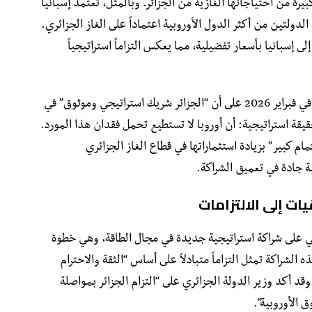
ة من احتياجاتها الغازية من الجزائر. وبالمثل، تعتمد إسبانيا
ولتين من أكثر الدول الأوروبية اعتماداً على الغاز الجزائري.
يادة 12% في صادراتها إلى إسبانيا بأسعار تفضيلية، مما يعكس التزاماً استراتيجياً
وهنا يأتي دور المفوضية الأوروبية، التي أكدت في فبراير 2026 على أن “الجزائر شريك استراتيجي وموثوق” في
قة استراتيجية: أن أوروبا لا تستطيع تحمل فقدان هذا المورد.
م كبير” بزيادة استثماراتها في قطاع الغاز الجزائري
ة جادة في تعميق الشراكة.
ات إلى الالتزامات
حاد الأوروبي على شراكة استراتيجية جديدة في مجال الطاقة، وهي خطوة
 الشراكة تمثل التزاماً متبادلاً على أساس “الثقة والاحترام
 أكد وزير الدولة الجزائري على “التزام الجزائر بمواصلة
 الأوروبية”.