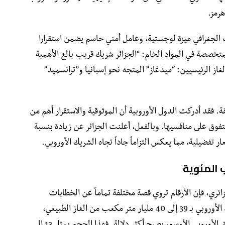
رمز.
ب الجغرافي ميزة لوجستية، وعامل أمني حاسم يضمن استقرارا
لمتخصصة في المواد الخام: “الجزائر شريك قريب بالغ الأهمية
غاز الرئيسيين: “ميدغاز” المتجه نحو إسبانيا و”ترانسميد”
. فقد أدركت الدول الأوروبية أن الموثوقية والاستقرار أهم من
تفوق على منافسيها. وبالفعل، أعلنت الجزائر عن زيادة بنسبة
ب المئوية
ائري، فإن الأرقام تروي قصة مختلفة تماماً عن الخطابات
السياسية. في سنة 2025، زودت الجزائر الاتحاد الأوروبي بـ 39 إلى 40 مليار متر مكعب من الغاز الطبيعي،