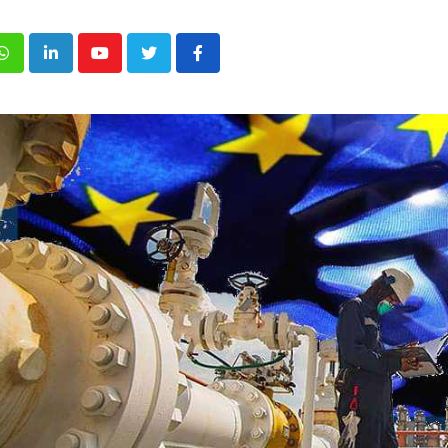
p
inkedIn
Youtube