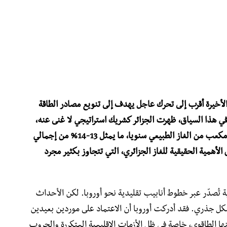
الأخيرة أقرب إلى تحرك عاجل يهدف إلى تنويع مصادر الطاقة
في هذا السياق، ظهرت الجزائر كشريك استراتيجي لا غنى عنه،
حيث تزود الاتحاد الأوروبي بـ 39-40 مليار متر مكعب من الغاز الطبيعي سنويا، ما يمثل 13-14% من إجمالي
الأهمية الحقيقية للغاز الجزائري، التي تتجاوز بكثير مجرد
ة تُصدّر عبر خطوط أنابيب تقليدية نحو أوروبا. لكن الأحداث
كل جذري. فقد أدركت أوروبا أن الاعتماد على موردين بعيدين
ها الطاقوي، خاصة في ظل الأزمات الإقليمية المتكررة والحروب