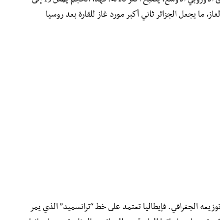
وهو رقم يبدو كبيراً، لكن عندما نضعه في السياق الأوروبي الأوسع، يصبح أكثر دلالة. فهذا الحجم يمثل 13 إلى
از، ما يجعل الجزائر ثاني أكبر مورد غاز للقارة بعد روسيا
وزيعه الجغرافي. فإيطاليا تعتمد على خط “ترانسميد” الذي يمر