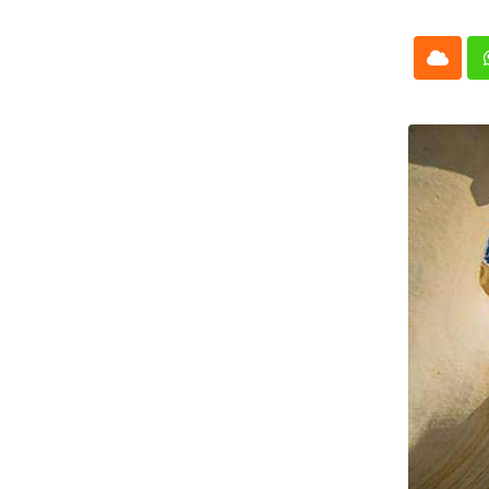
Cloud
Whatsap
L