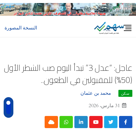
Ski
t
conten
النسخة المصورة
عاجل: “عدل 3” تبدأ اليوم صب الشطر الأول
(50%) للمقبولين في الطعون..
محمد بن عثمان
سكن
31 مارس، 2026
Cloud
Whatsapp
LinkedIn
Youtube