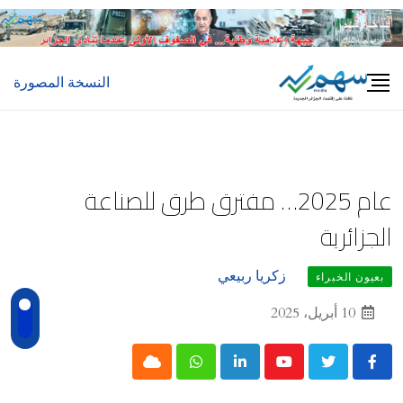
Ski
t
conten
النسخة المصورة
عام 2025… مفترق طرق للصناعة
الجزائرية
زكريا ربيعي
بعيون الخبراء
10 أبريل، 2025
Cloud
Whatsapp
LinkedIn
Youtube