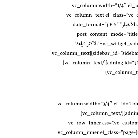
[vc_row][vc_column width=”1/4
responsive-sahm vc_col-xs-12″][vc_column_text e
vc_col-xs-12″][srp post_limit=”5″ widget_title=”أحدث الأخبار” date_format=”j F Y”
post_content_mode=”title
display_thumbnail=”no” ][/vc_column_text][vc_widget_sidebar title=”الأكثر قراءة”
sidebar_id=”sidebar-1″ el_class=”vc_col-lg-12 vc_col-sm-6 vc_col-xs-12″][vc_column_text
el_class=”vc_col-lg-12 vc_col-sm-6 vc_col-xs-12″][adning id=”301″][/vc_column_text]
[/vc_column_text][/vc_column][vc_column width=”3/4
el_class=”vc_col-xs-12″][vc_column_text][adning id=”296″][/vc_column_text]
[vc_row_inner css=”.vc_custo
el_id=”news_bg” el_class=”news_bg_liste_category”][vc_column_inner el_class=”page-