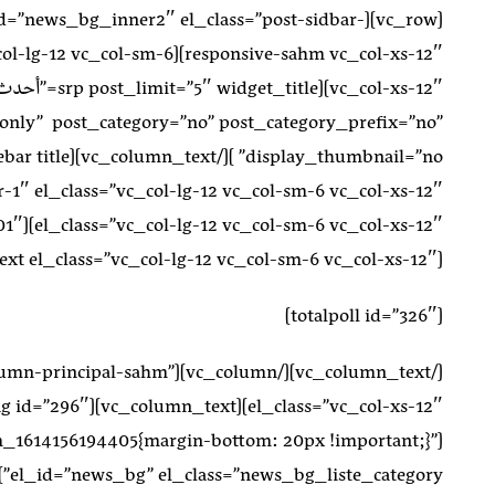
″ el_id=”news_bg_inner2″ el_class=”post-sidbar-
l_class=”vc_col-lg-12 vc_col-sm-6
only” post_category=”no” post_category_prefix=”no”
[vc_column_text el_class=”vc_col-lg-12 vc_col-sm-6 vc_col-xs-12″]
[totalpoll id=”326″]
″ el_id=”column-principal-sahm”
m_1614156194405{margin-bottom: 20px !important;}”