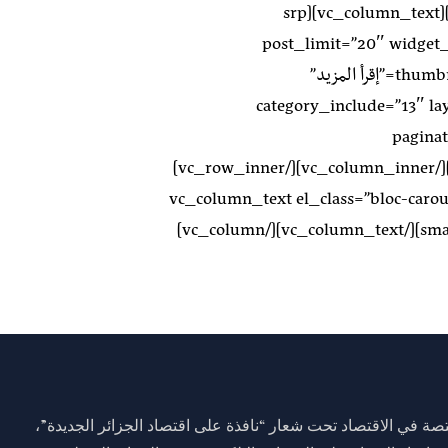
category-sahm-responsive” el_id=”news_bg_inner2″][vc_column_text][srp
post_limit=”20″ widget_
thumbnail_link=”no” thumbnail_width=”206″ string_break=”إقرأ المزيد”
category_include=”13″ l
pagina
pagination_type=”page_numbers”][/vc_column_text][/vc_column_inner][/vc_row_inner]
[/vc_column][/vc_row][vc_row][vc_column][vc_column_text el_class=”bl
el_id=”carousssel-category”][smart_post_show id=”1548″][/vc_column_text][/vc_column]
ة في الاقتصاد تحت شعار “نافذة على اقتصاد الجزائر الجديدة”،