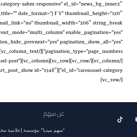
title=”” date_format=”j F Y” thumbnail_height=”120″
ayout_mode=”multi_column” enable_pagination=”yes”
tion_hide_prevnext=”yes” pagination_show_all=”yes”
oc-carousel-post”
[/vc_row]
عن سهم
“سهم ميديا” مؤسسة إعلامية مختص