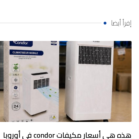
إقرأ أيضا
هذه هي أسعار مكيفات condor في أوروبا