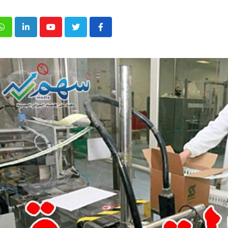
p
inkedIn
Youtube