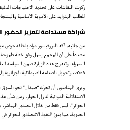
ركزت النقاشات على تحديد الاحتياجات الدقيقة
للطلب المتزايد على الأدوية الأساسية والمنتج
شراكة مستدامة لتعزيز الحضور الد
​من جانبه، أكد البروفيسور مراد بلخلفة حرص مج
مشدداً على أن المجمع يعمل وفق خطة طموحة لت
السمراء. وتندرج هذه الزيارة ضمن السياسة الع
2026، وتحويل الصناعة الصيدلانية الجزائرية إلى قطب إمداد رئيسي في إفريقيا.
​ويرى المتابعون أن تحرك “صيدال” نحو السوق 
الاستقلالية الدوائية لدول الجوار. ومن شأن هذ
الجزائر”، ليس فقط من خلال التصدير المباشر، ب
الحيوية، مما يعزز النفوذ الاقتصادي للجزائر في