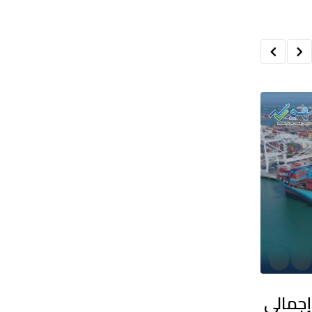
م يستقطب 45% من إجمالي
خلال ستة أشهر أولى من 2026 قفزة قياسية