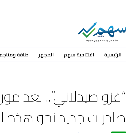
الرئيسية
افتتاحية سهم
المجهر
طاقة ومناجم
“غزو صيدلاني”.. بعد موريت
صادرات جديد نحو هذه الد