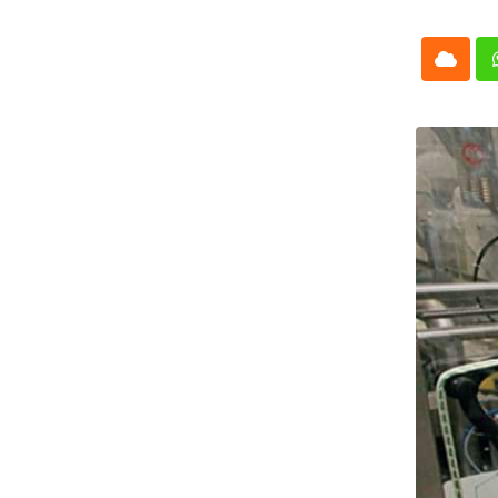
Cloud
Whatsap
L