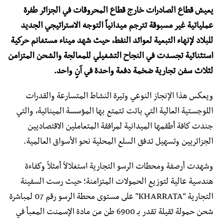
يعيش قطاع الصادرات خارج قطاع المحروقات في الجزائر طفرة
عملياتية غير مسبوقة تترجم ميدانياً التوجه الاستراتيجي الجديد
للبلاد لإنهاء التبعية لعوائد النفط، حيث شهد ميناء مستغانم حركية
استثنائية تجسدت في النجاح التشغيلي للمعالجة والشحن المتزامن
لثلاث سفن تجارية ضخمة دفعة واحدة في آنٍ واحد.
ويعكس هذا الإنجاز النوعي وتيرة النشاط المتسارعة والقدرات
اللوجستية العالية التي باتت تتمتع بها المؤسسة المينائية، والتي
جندت كافة أطقمها الميدانية لمرافقة المتعاملين الاقتصاديين
الجزائريين وتسهيل تدفق السلع المحلية نحو الأسواق العالمية.
وشهدت أرصفة ومحطات الرسو التجارية استغلالاً أمثلاً وكفاءة
هندسية عالية لتوزيع الحمولات المتزامنة؛ حيث رست السفينة
التجارية “KHARRATA” على مستوى محطة الرسو رقم 07 لمباشرة
شحن حمولة ثقيلة تقدر بـ 6900 طن من مادة الإسمنت المعبأ في