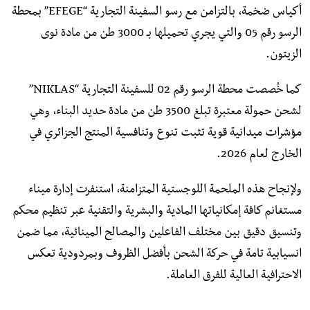
أكياس ضخمة، بالتزامن مع رسو السفينة التجارية “EFEGE” بمحطة
الرسو رقم 05 والتي يجري تحميلها بـ 3000 طن من مادة نوى
الزيتون.
كما خُصصت محطة الرسو رقم 02 للسفينة التجارية “NIKLAS”
لشحن حمولة معتبرة تبلغ 3500 طن من مادة حديد البناء، وهي
مؤشرات ميدانية قوية تثبت تنوع وتنافسية المنتج الجزائري في
الخارج لعام 2026.
ولإنجاح هذه الملحمة اللوجستية المتزامنة، استنفرت إدارة ميناء
مستغانم كافة إمكانياتها المادية والبشرية والتقنية عبر تنظيم محكم
وتنسيق دقيق بين مختلف الفاعلين والمصالح المينائية، مما ضمن
انسيابية تامة في حركة الشحن بأفضل الظروف وبمردودية تعكس
الاحترافية العالية للفرق العاملة.