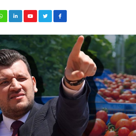
p
inkedIn
Youtube