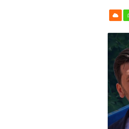
Cloud
Whatsap
L