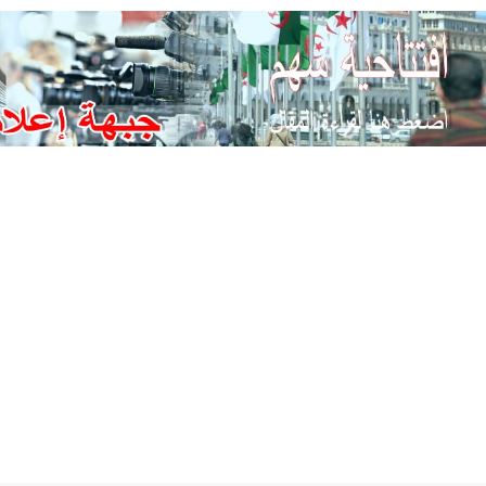
Ski
t
conten