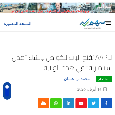
Ski
t
conten
النسخة المصورة
لـAAPI تفتح الباب للخواص لإنشاء “مدن
استثمارية” في هذه الولاية
محمد بن عثمان
استثمار
14 أبريل، 2026
Cloud
Whatsapp
LinkedIn
Youtube