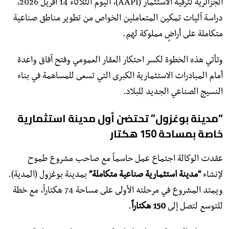
الجزائرية لترقية الاستثمار (AAPI)، اليوم الثلاثاء 14 أفريل 2026،
دراسة آليات تمكين المتعاملين الخواص من تطوير مناطق صناعية
متكاملة على أراضٍ مملوكة لهم.
وتأتي هذه الخطوة لكسر احتكار العقار العمومي وفتح آفاق واعدة
أمام المبادرات الاستثمارية الكبرى التي تسعى للمساهمة في بناء
النسيج الصناعي الجديد للبلاد.
“مدينة بوغزول” تحتضن أول مدينة استثمارية
خاصة بمساحة 150 هكتار
​عقدت الوكالة اجتماع عمل حاسماً مع صاحب مشروع طموح
لإنشاء
“مدينة استثمارية صناعية متكاملة”
بمدينة بوغزول (المدية).
ويمتد المشروع في مرحلته الأولى على مساحة 74 هكتاراً، مع خطة
للتوسع لتصل إلى
150 هكتاراً
.