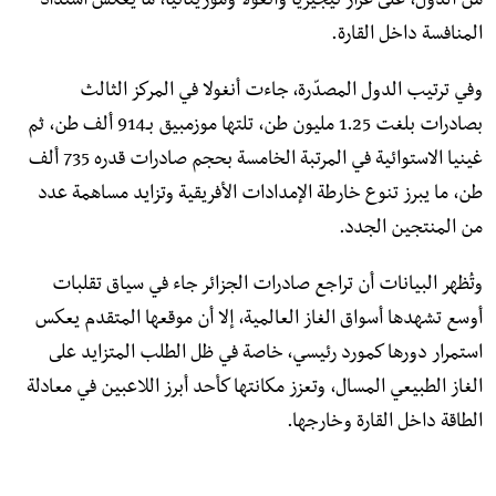
من الدول، على غرار نيجيريا وأنغولا وموريتانيا، ما يعكس اشتداد
المنافسة داخل القارة.
وفي ترتيب الدول المصدّرة، جاءت أنغولا في المركز الثالث
بصادرات بلغت 1.25 مليون طن، تلتها موزمبيق بـ914 ألف طن، ثم
غينيا الاستوائية في المرتبة الخامسة بحجم صادرات قدره 735 ألف
طن، ما يبرز تنوع خارطة الإمدادات الأفريقية وتزايد مساهمة عدد
من المنتجين الجدد.
وتُظهر البيانات أن تراجع صادرات الجزائر جاء في سياق تقلبات
أوسع تشهدها أسواق الغاز العالمية، إلا أن موقعها المتقدم يعكس
استمرار دورها كمورد رئيسي، خاصة في ظل الطلب المتزايد على
الغاز الطبيعي المسال، وتعزز مكانتها كأحد أبرز اللاعبين في معادلة
الطاقة داخل القارة وخارجها.