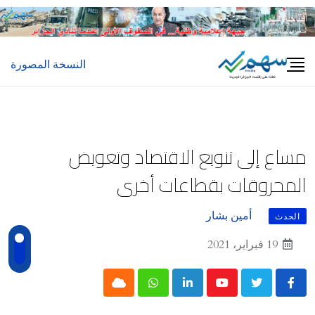
Ski
t
conten
النسخة المصورة
مساع إلى تنويع الاقتصاد وتعويض
المحروقات بقطاعات أخرى
أمين بشار
الحدث
19 فبراير، 2021
Cloud
Whatsapp
LinkedIn
Youtube