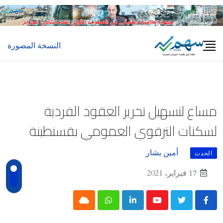
Ski
t
conten
النسخة المصورة
مساع لتسهيل تحرير العقود الفردية
لسكنات الترقوي العمومي بقسنطينة
أمين بشار
الحدث
17 فبراير، 2021
Cloud
Whatsapp
LinkedIn
Youtube