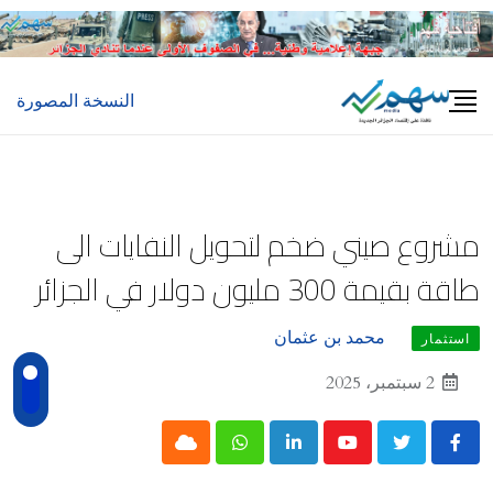
Ski
t
conten
النسخة المصورة
مشروع صيني ضخم لتحويل النفايات الى
طاقة بقيمة 300 مليون دولار في الجزائر
محمد بن عثمان
استثمار
2 سبتمبر، 2025
Cloud
Whatsapp
LinkedIn
Youtube