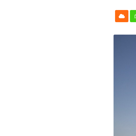
Cloud
Whatsap
L