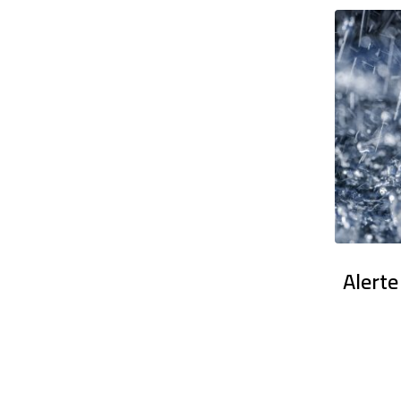
en France : Des dizaines de milliers
Alerte