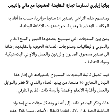
بولاية إيليزي لممارسة تجارة المقايضة الحدودية مع مالي والنيجر.
وستسمح هذه التراخي بتصدير 14 منتجا جزائريا، حسب ما أفاد به
المكلف بالإعلام بالمديرية، حمزة هتهات للإذاعة الوطنية.
ومن بين المنتجات التي سيسمح بتصديرها التمور والملح الخام
والمنزلي والبطانيات ومنتوجات الصناعة الحرفية والتقليدية، إضافة
الى تصدير مسحوق الصابون والزيتون والعسل والأواني البلاستيكية
ومواد التنظيف.
فيما تشمل قائمة المنتجات المسموح باستيرادها في إطار هذا
التبادل التجاري 36 منتجا، من بينها الحناء والشاي الأخضر والتوابل
والعسل وأغذية الأنعام وأقمشة وألبسة ذات الطابع التارقي.
هذا، وذكر المصدر ذاته، إلى أنه تم وبشكل مؤقت منع إستيراد
الماشية الحية بقرار ولائي تفاديا لانتقال الأمراض سيما خلال هذه