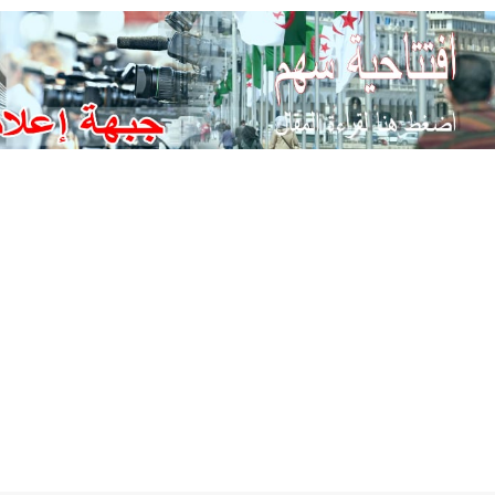
Ski
t
conten