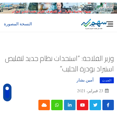
Ski
t
conten
النسخة المصورة
وزير الفلاحة: “استحداث نظام جديد لتقليص
استيراد بودرة الحليب”
أمين بشار
الحدث
23 فبراير، 2021
Cloud
Whatsapp
LinkedIn
Youtube