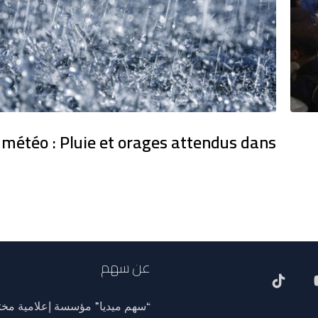
 météo : Pluie et orages attendus dans
عن سهم
“سهم ميديا” مؤسسة إعلامية مختص