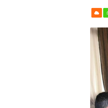
Cloud
Whatsap
L