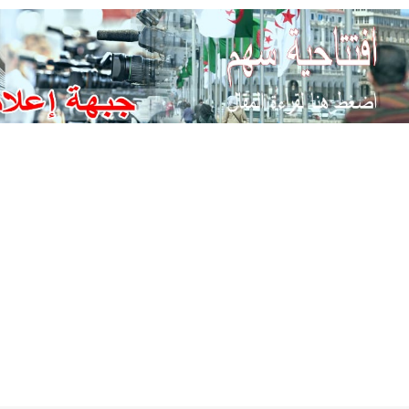
Ski
t
conten