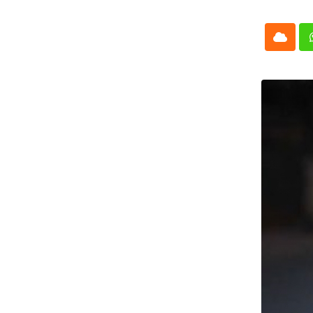
Cloud
Whatsap
L