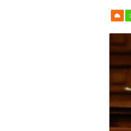
Cloud
Whatsap
L