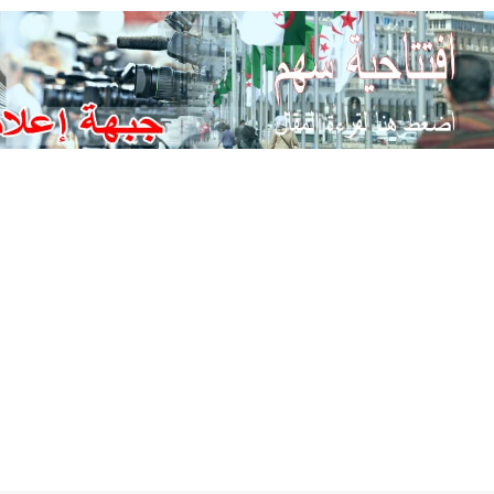
Ski
t
conten