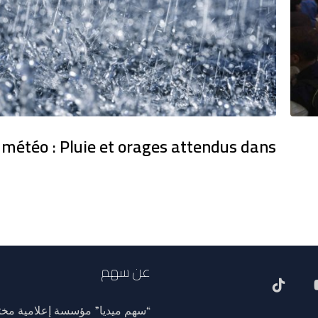
 météo : Pluie et orages attendus dans
عن سهم
“سهم ميديا” مؤسسة إعلامية مختص