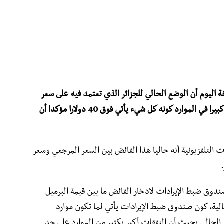
ة اليوم أن الوضع الحالي للجزائر الذي تعتمد فيه على سعر
مرجعي في قانون المالية بـ40 دولارا يمثل عجزا كبيرا في الموارد كونه كل شيء يأتي فوق 40 دولارا مؤكدا أن
التلفزيونية أنه حاليا هذا الفائض بين السعر المرجعي وسعر
دوق ضبط الإيرادات لادخار الفائض ما بين قيمة البرميل
الية، كون صندوق ضبط الإيرادات يأتي لما تكون موارد
 الحالي بحيث أن النفقات أكبر بكثير من الموارد على حد