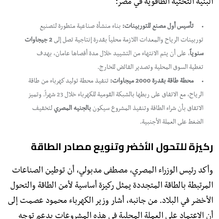
البنية التحتية الطاقوية في مصر:
تأسيس أول مصنع للتوربينات:
بناء منشأة صناعية متطورة لتصنيع
توربينات الرياح والمعدات اللازمة محلياً بقدرة إنتاجية تصل إلى
2 جيجاوات
سنوياً
، على أن يتم الانتهاء من التشييد خلال مدة أقصاها عامان، بهدف
تغطية السوق المحلية وتصدير الفائض للخارج.
محطة طاقة بقدرة 2000 ميجاوات:
تنفيذ محطة توليد كهرباء من طاقة
الرياح، مع الاتفاق على ربطها بالشبكة القومية للكهرباء خلال 23 شهراً. وتميز
الاتفاق بأن شراء الطاقة وتنفيذ المشروع سيكون
بالجنيه المصري
لتخفيف
الضغط على العملة الأجنبية.
​ركيزة للتحول الأخضر وتنويع مصادر الطاقة
​وأكد رئيس الوزراء المصري، مصطفى مدبولي، أن توطين الصناعات
المرتبطة بالطاقة المتجددة يمثل ركيزة أساسية لأمن الطاقة والتحول
الأخضر في البلاد. من جانبه، أشار وزير الكهرباء محمود عصمت إلى
أن الاعتماد على العملة المحلية في هذه المشروعات يدعم توجه