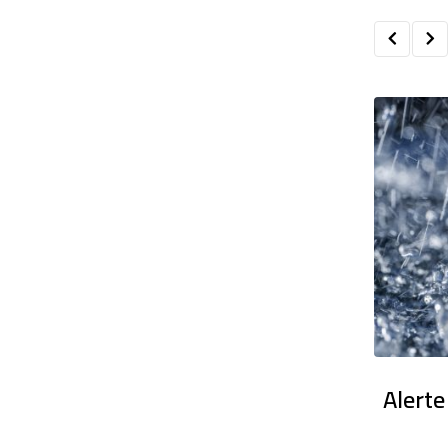
en France : Des dizaines de milliers
Alerte