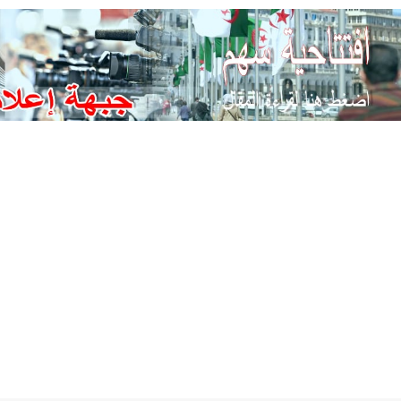
Ski
t
conten