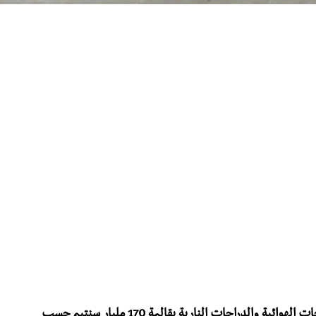
بلغ حجم مديونية مؤسسة سيكما لصناعة الدراجات الهوائية والدراجات النارية بقالمة 170 مليار سنتيم حسب