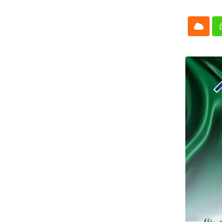
Cloud
Whatsap
L