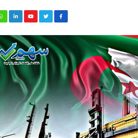
p
inkedIn
Youtube