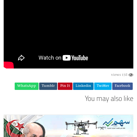
158 views
WhatsApp
Tumblr
Pin It
Linkedin
Twitter
Facebook
You may also like