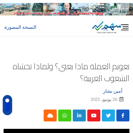
Ski
t
conten
النسخة المصورة
تعويم العملة ماذا يعني؟ ولماذا تخشاه
الشعوب العربية؟
أمين بشار
26 يونيو، 2021
Cloud
Whatsapp
LinkedIn
Youtube