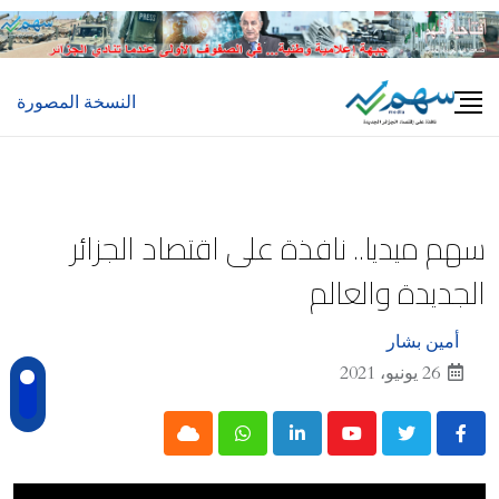
Ski
t
conten
النسخة المصورة
سهم ميديا.. نافذة على اقتصاد الجزائر
الجديدة والعالم
أمين بشار
26 يونيو، 2021
Cloud
Whatsapp
LinkedIn
Youtube