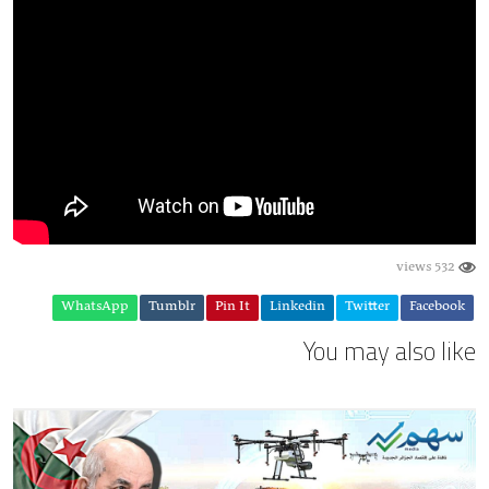
532 views
WhatsApp
Tumblr
Pin It
Linkedin
Twitter
Facebook
You may also like