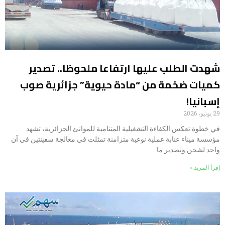
شهدت الطلب عليها ارتفاعاً ملحوظاً.. تصدير
كميات ضخمة من “مادة حيوية” جزائرية صوب
إسبانيا!
29 يونيو، 2026
في خطوة تعكس الكفاءة التشغيلية المتنامية للموانئ الجزائرية، تشهد
مؤسسة ميناء عنابة عملية نوعية متزامنة تمثلت في معالجة سفينتين في آن
واحد لشحن وتصدير ما
إقرأ المزيد »