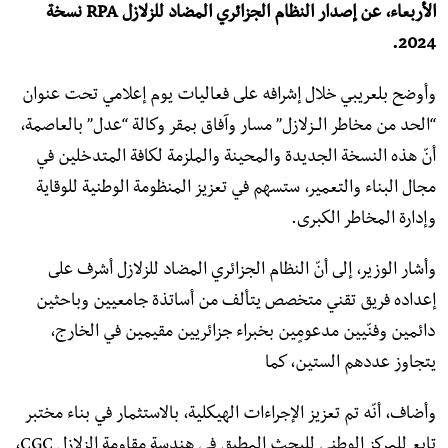
الأربعاء، عن إصدار النظام الجزائري المضاد للزلازل RPA نسخة
2024.
وأوضح بلعريبي خلال إشرافه على فعاليات يوم إعلامي تحت عنوان
“الحد من مخاطر الــزلازل” مسار وآفاق بمقر وكالة “عدل” بالعاصمة،
أنّ هذه النسخة الجديدة والمحينة والملزمة لكافة المتدخلين في
مجال البناء والتعمير، ستسهم في تعزيز المنظومة الوطنية للوقاية
وإدارة المخاطر الكبرى.
وأشار الوزير، إلى أنّ النظام الجزائري المضاد للزلازل أشرف على
إعداده فريق تقني متخصص يتألف من أساتذة جامعيين وباحثين
دائمين وفنّيين مدعومٍين بخبراء جزائريين مقيمين في الخارج،
يتجاوز عددهم الستين، كما
وأضاف، أنّه تم تعزيز الإجراءات الهيكلية، بالاستثمار في بناء مختبر
تابع للمركز الوطني للبحث المطبق في هندسة مقاومة الزلازل CGC،