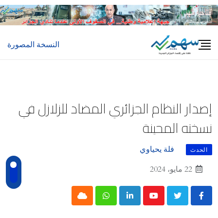
Ski
t
conten
النسخة المصورة
إصدار النظام الجزائري المضاد للزلازل في
نسخته المحينة
فلة يحياوي
الحدث
22 مايو، 2024
Cloud
Whatsapp
LinkedIn
Youtube