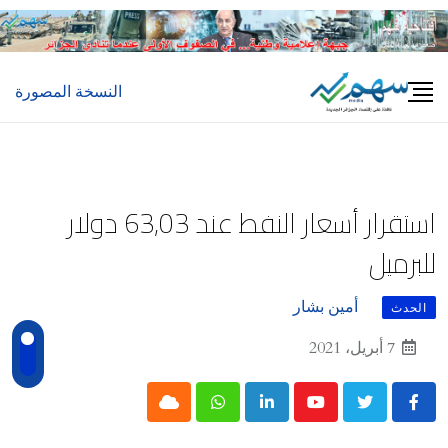
Ski
t
conten
النسخة المصورة
استقرار أسعار النفط عند 63,03 دولار
للبرميل
أمين بشار
الحدث
7 أبريل، 2021
Cloud
Whatsapp
LinkedIn
Youtube