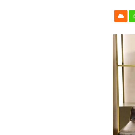
Cloud
Whatsap
L