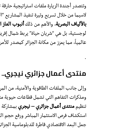
​وتتصدر أجندة الزيارة ملفات استراتيجية حارقة 
لاسيما من خلال تسريع وتيرة تنفيذ المشاريع “الث
بالألياف البصرية
، والأهم من ذلك
أنبوب الغاز العا
لوجستية، بل هي “شريان حياة” يربط شمال إفريقيا 
عالمياً، مما يعزز من مكانة الجزائر كمصدر للأم
​.
منتدى أعمال جزائري نيجري.. 
​وإلى جانب الملفات الطاقوية والأمنية، من المر
ومذكرات التفاهم التي تشمل قطاعات حيوية مثل ا
تنظيم
منتدى أعمال جزائري – نيجري
بمشاركة و
استكشاف فرص الاستثمار المباشر ورفع حجم التبا
جعل البعد الاقتصادي قاطرة للدبلوماسية الجزائري