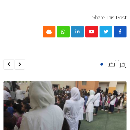
Share This Post:
Cloud
Whatsapp
LinkedIn
Youtube
إقرأ أيضا