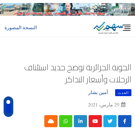
Ski
t
conten
النسخة المصورة
الجوية الجزائرية توضح جديد استئناف
الرحلات وأسعار التذاكر
أمين بشار
الحدث
29 مارس، 2021
Cloud
Whatsapp
LinkedIn
Youtube