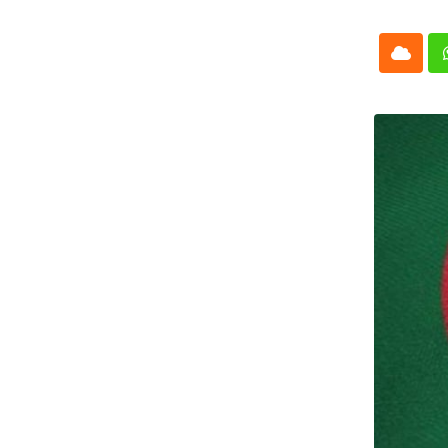
Cloud
Whatsap
L