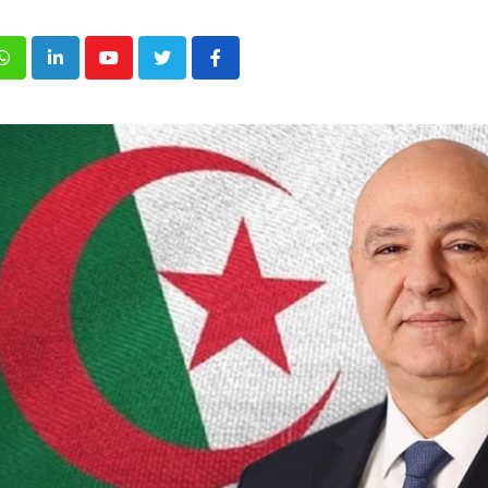
p
inkedIn
Youtube