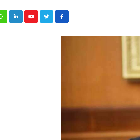
p
inkedIn
Youtube