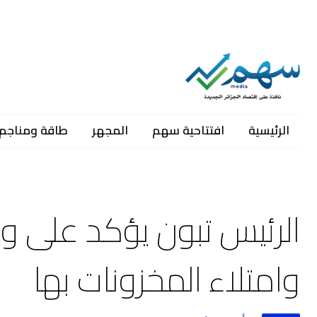
الرئيسية
افتتاحية سهم
المجهر
طاقة ومناجم
الرئيس تبون يؤكد على و
وامتلاء المخزونات بها