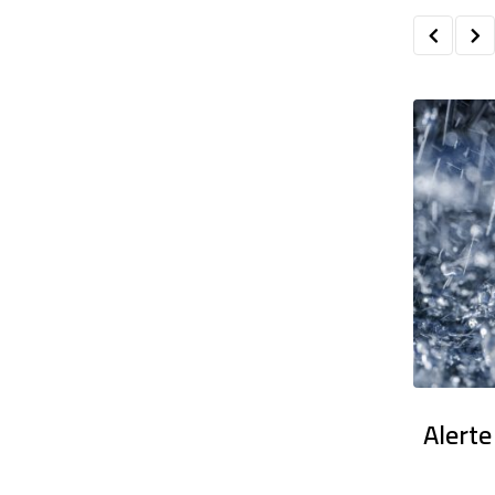
en France : Des dizaines de milliers
Alerte