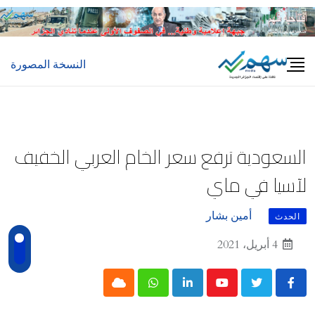
Ski
t
conten
النسخة المصورة
السعودية ترفع سعر الخام العربي الخفيف
لآسيا في ماي
أمين بشار
الحدث
4 أبريل، 2021
Cloud
Whatsapp
LinkedIn
Youtube