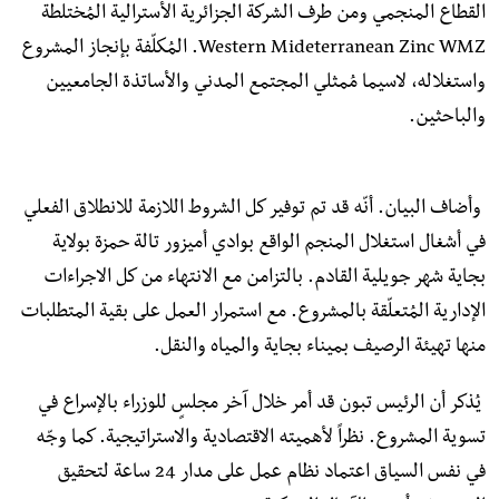
القطاع المنجمي ومن طرف الشركة الجزائرية الأسترالية المُختلطة
Western Mideterranean Zinc WMZ. المُكلّفة بإنجاز المشروع
واستغلاله، لاسيما مُمثلي المجتمع المدني والأساتذة الجامعيين
والباحثين.
وأضاف البيان. أنّه قد تم توفير كل الشروط اللازمة للانطلاق الفعلي
في أشغال استغلال المنجم الواقع بوادي أميزور تالة حمزة بولاية
بجاية شهر جويلية القادم. بالتزامن مع الانتهاء من كل الاجراءات
الإدارية المُتعلّقة بالمشروع. مع استمرار العمل على بقية المتطلبات
منها تهيئة الرصيف بميناء بجاية والمياه والنقل.
يُذكر أن الرئيس تبون قد أمر خلال آخر مجلسٍ للوزراء بالإسراع في
تسوية المشروع. نظراً لأهميته الاقتصادية والاستراتيجية. كما وجّه
في نفس السياق اعتماد نظام عمل على مدار 24 ساعة لتحقيق