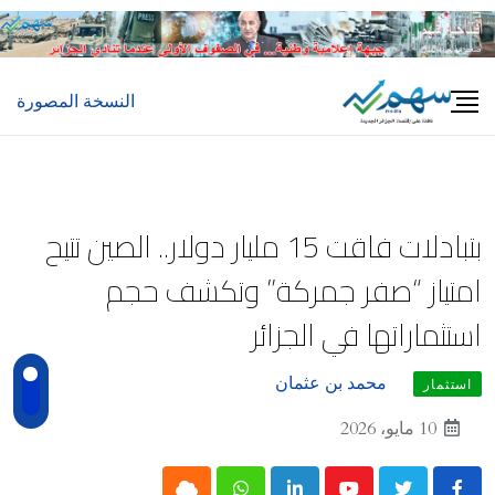
Ski
t
conten
النسخة المصورة
بتبادلات فاقت 15 مليار دولار.. الصين تتيح
امتياز “صفر جمركة” وتكشف حجم
استثماراتها في الجزائر
محمد بن عثمان
استثمار
10 مايو، 2026