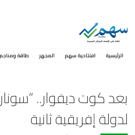
الرئيسية
افتتاحية سهم
المجهر
طاقة ومناجم
بعد كوت ديفوار.. “سونا
لدولة إفريقية ثانية