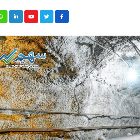
p
inkedIn
Youtube