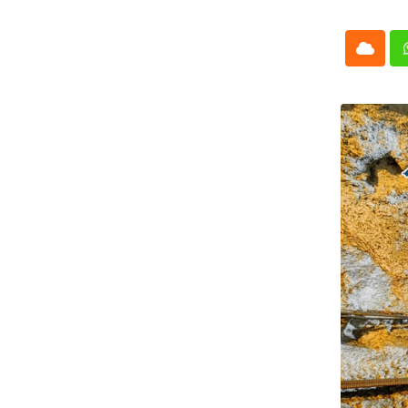
Cloud
Whatsap
L