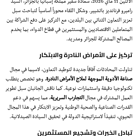
الاثنين 11 ماي 2026، سعادة سفير مملكة إسبانيا بالجزائر، السيد
راميرو فرنانديز باتشيير. وشكل اللقاء محوراً أساسياً لتباحث سبل
تعزيز التعاون الثنائي بين البلدين، مع التركيز على دفع الشراكة بين
المتعاملين الاقتصاديين والمستثمرين في قطاع الدواء، بما يخدم
المصالح المشتركة للجزائر ومدريد.
​تركيز على الأمراض النادرة والابتكار
​تناولت المحادثات آفاقاً جديدة لتوطيد التعاون، لاسيما في مجال
صناعة الأدوية الموجهة لعلاج الأمراض النادرة
، وهو تخصص يتطلب
تكنولوجيا دقيقة واستثمارات نوعية. كما ناقش الجانبان سبل تطوير
العمل المشترك في مجال
التجارب السريرية
، مما يسهم في دعم
القدرات الصناعية والصحية الوطنية وتعزيز الابتكار في هذا المجال
الحيوي، تنفيذاً لاستراتيجية الدولة في تحقيق السيادة الصيدلانية.
​تبادل الخبرات وتشجيع المستثمرين