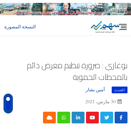
Ski
t
conten
النسخة المصورة
بوغازي : ضرورة تنظيم معرض دائم
بالمحطات الحموية
أمين بشار
الحدث
30 مارس، 2021
Cloud
Whatsapp
LinkedIn
Youtube