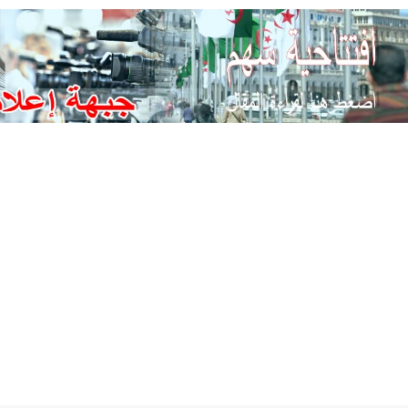
Ski
t
conten