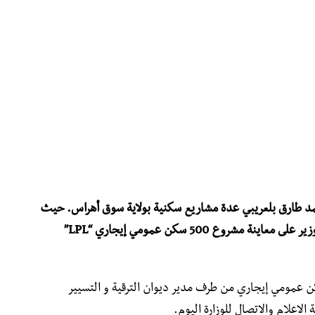
حمد طارق بلعريبي عدة مشاريع سكنية بولاية سوق أهراس. حيث
كانت دائرة سدراتة محل زيارته، حيث أشرف الوزير على معاينة مشروع 500 سكن عمومي إيجاري “LPL”
 تقديم عرض حول مشروع إنجاز 300 سكن عمومي إيجاري من طرف مدير ديوان الترقية و التسيير
لاعلام والاتصال للوزارة اليوم.