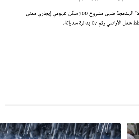
وفي ذات السياق، دشن بلعريبي إبتدائية نوع “د” المدمجة ضمن مشروع 500 سكن عمومي إيجاري معني