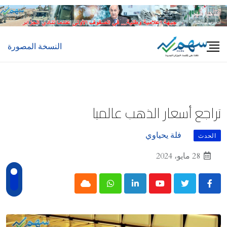
Ski
t
conten
النسخة المصورة
تراجع أسعار الذهب عالميا
فلة يحياوي
الحدث
28 مايو، 2024
Cloud
Whatsapp
LinkedIn
Youtube