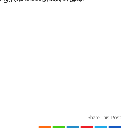
البلاتين 0.7 بالمائة إلى 1056.06 دولارا وربح البلاديوم 0.6 بالمائة إلى 978.47 دولار.
Share This Post: