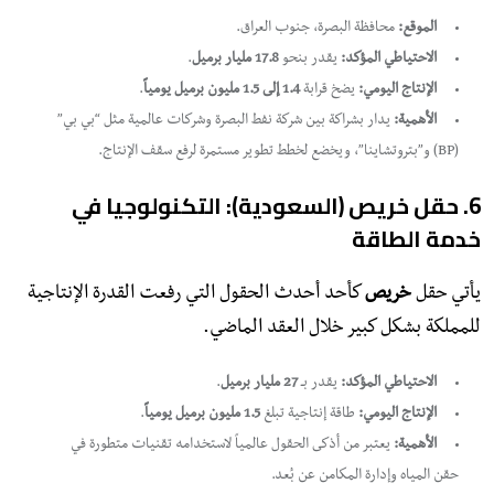
الموقع:
محافظة البصرة، جنوب العراق.
الاحتياطي المؤكد:
يقدر بنحو
17.8 مليار برميل
.
الإنتاج اليومي:
يضخ قرابة
1.4 إلى 1.5 مليون برميل يومياً
.
الأهمية:
يدار بشراكة بين شركة نفط البصرة وشركات عالمية مثل “بي بي”
(BP) و”بتروتشاينا”، ويخضع لخطط تطوير مستمرة لرفع سقف الإنتاج.
​6. حقل خريص (السعودية): التكنولوجيا في
خدمة الطاقة
​يأتي حقل
خريص
كأحد أحدث الحقول التي رفعت القدرة الإنتاجية
للمملكة بشكل كبير خلال العقد الماضي.
الاحتياطي المؤكد:
يقدر بـ
27 مليار برميل
.
الإنتاج اليومي:
طاقة إنتاجية تبلغ
1.5 مليون برميل يومياً
.
الأهمية:
يعتبر من أذكى الحقول عالمياً لاستخدامه تقنيات متطورة في
حقن المياه وإدارة المكامن عن بُعد.