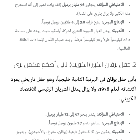
الاحتياطي المؤكد:
يتجاوز
96 مليار برميل
(تقديرات تشير إلى أنه استخرج
منه الكثير ولا يزال يتربع على القمة).
الإنتاج اليومي:
يضخ قرابة
3.8 إلى 4 ملايين برميل يومياً
.
الأهمية:
يمثل الغوار العمود الفقري لشركة أرامكو، حيث يمتد على مساحة
280 كيلومتراً طولاً و30 كيلومتراً عرضاً، ويعد صمام الأمان لإمدادات الطاقة
العالمية.
​2. حقل برقان الكبير (الكويت): ثاني أضخم مكمن بري
​يأتي حقل
برقان
في المرتبة الثانية خليجياً، وهو حقل تاريخي يعود
اكتشافه لعام 1938، ولا يزال يمثل الشريان الرئيسي للاقتصاد
الكويتي.
الاحتياطي المؤكد:
يقدر بنحو
67 إلى 72 مليار برميل
.
الإنتاج اليومي:
يساهم بنحو
1.7 مليون برميل يومياً
.
الأهمية:
يتكون من ثلاثة حقول فرعية (برقان، مقوع، والأحمدي)، ويتميز