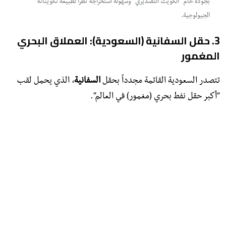
بجودة خام “الكويت التصديري” وسهولة استخراجه نظراً لطبيعة تكويناته
الجيولوجية.
​3. حقل السفانية (السعودية): العملاق البحري
المغمور
​تتصدر السعودية القائمة مجدداً بحقل
السفانية
، الذي يحمل لقب
“أكبر حقل نفط بحري (مغمور) في العالم”.