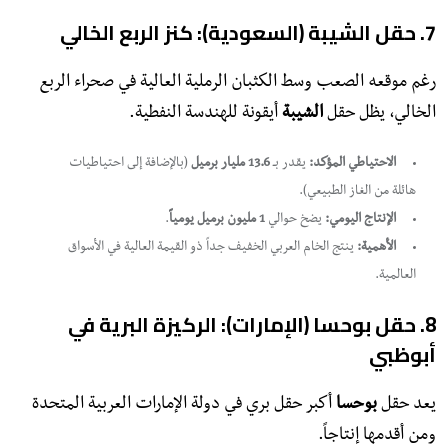
​7. حقل الشيبة (السعودية): كنز الربع الخالي
​رغم موقعه الصعب وسط الكثبان الرملية العالية في صحراء الربع
الخالي، يظل حقل
الشيبة
أيقونة للهندسة النفطية.
الاحتياطي المؤكد:
يقدر بـ
13.6 مليار برميل
(بالإضافة إلى احتياطيات
هائلة من الغاز الطبيعي).
الإنتاج اليومي:
يضخ حوالي
1 مليون برميل يومياً
.
الأهمية:
ينتج الخام العربي الخفيف جداً ذو القيمة العالية في الأسواق
العالمية.
​8. حقل بوحسا (الإمارات): الركيزة البرية في
أبوظبي
​يعد حقل
بوحسا
أكبر حقل بري في دولة الإمارات العربية المتحدة
ومن أقدمها إنتاجاً.