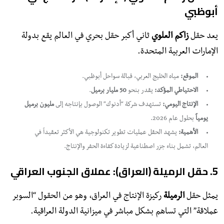
أبوظبي
​يعد حقل
زاكم العلوي
ثاني أكبر حقل بحري في العالم يقع بدولة
الإمارات العربية المتحدة.
الموقع:
مياه الخليج العربي، قبالة سواحل أبوظبي.
الاحتياطي المؤكد:
يقدر بنحو
50 مليار برميل
.
الإنتاج اليومي:
تستهدف شركة “أدنوك” الوصول بإنتاجه إلى
مليون برميل
يومياً
بحلول عام 2026.
الأهمية:
يشهد الحقل عمليات تطوير تكنولوجية هي الأكثر تعقيداً في
العالم، تشمل بناء جزر اصطناعية لزيادة كفاءة الحفر والإنتاج.
​5. حقل الرميلة (العراق): عملاق الجنوب العراقي
​يمثل حقل
الرميلة
ركيزة الإنتاج في العراق، وهو من الحقول “السوبر
عملاقة” التي تساهم بشكل مباشر في ميزانية الدولة العراقية.