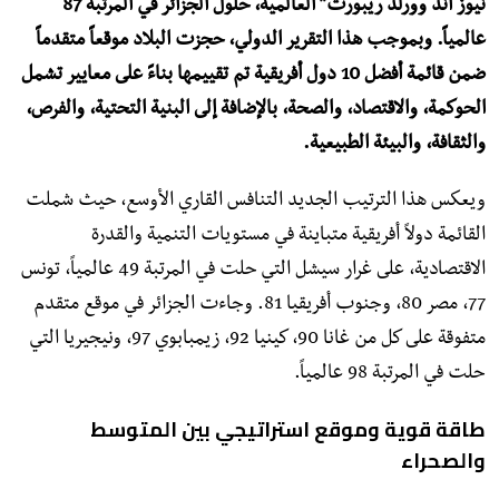
نيوز آند وورلد ريبورت” العالمية، حلول الجزائر في المرتبة 87
عالمياً. وبموجب هذا التقرير الدولي، حجزت البلاد موقعاً متقدماً
ضمن قائمة أفضل 10 دول أفريقية تم تقييمها بناءً على معايير تشمل
الحوكمة، والاقتصاد، والصحة، بالإضافة إلى البنية التحتية، والفرص،
والثقافة، والبيئة الطبيعية.
ويعكس هذا الترتيب الجديد التنافس القاري الأوسع، حيث شملت
القائمة دولاً أفريقية متباينة في مستويات التنمية والقدرة
الاقتصادية، على غرار سيشل التي حلت في المرتبة 49 عالمياً، تونس
77، مصر 80، وجنوب أفريقيا 81. وجاءت الجزائر في موقع متقدم
متفوقة على كل من غانا 90، كينيا 92، زيمبابوي 97، ونيجيريا التي
حلت في المرتبة 98 عالمياً.
طاقة قوية وموقع استراتيجي بين المتوسط
والصحراء