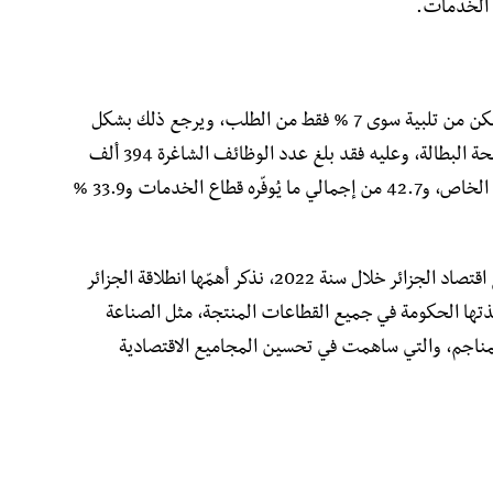
وعن ذات المصدر، فإن هذه التوظيفات لم تتمكن من تلبية سوى 7 % فقط من الطلب، ويرجع ذلك بشكل
أساسي إلى أن طالبي العمل الجدد سجّلوا في منحة البطالة، وعليه فقد بلغ عدد الوظائف الشاغرة 394 ألف
و53 وظيفة عام 2022، منها 74.3 % في القطاع الخاص، و42.7 من إجمالي ما يُوفّره قطاع الخدمات و33.9 %
من جهته، تضمّن التقرير 22 ملاحظة حول وضع اقتصاد الجزائر خلال سنة 2022، نذكر أهمّها انطلاقة الجزائر
خذتها الحكومة في جميع القطاعات المنتجة، مثل الصناعة
المناجم، والتي ساهمت في تحسين المجاميع الاقتصادية