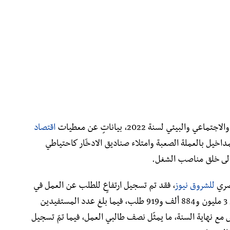
ئي لسنة 2022، بياناتٍ عن معطيات
اقتصاد
مداخيل بالعملة الصعبة وامتلاء صناديق الادخّار كاحتياطي
 الى خلق مناصب الشغل.
صري
للشروق نيوز
، فقد تم تسجيل ارتفاعٍ للطلب عن العمل في
الجزائر خلال عام 2022 بنسبة 47 %، ليصل إلى 3 مليون و884 ألف و919 طلب، فيما بلغ عدد المستفيدين
لبطالة مليون و922 ألف و246 شخص مع نهاية السنة، ما يمثّل نصف طالبي العمل، فيما تمّ تسجيل