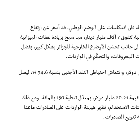
ية، فان انعكاسات على الوضع الوطني، قد أسفر عن ارتفاع
منتجات الطاقة بالزيادة في قيمة إيرادات الميزانية لتفوق 7 آلاف مليار دينار، مما سمح بزيادة نفقات الميزانية
ة، إلى جانب تحسّن الأوضاع الخارجية للجزائر بشكل كبير، بفضل
ت المحروقات، والتحكّم في الواردات.
ويذكر التقرير أنه قد تمّ تسجيل فائض بـ 12 مليار دولار، وانتعاش احتياطي النقد الأجنبي بنسبة 34.6 %، ليصل
ويُضيف التقرير: ” حقّق الميزان التجاري فائضا بقيمة 20.21 مليار دولار، بمعدّل تغطية 150 بالمائة. ومع ذلك
ات الاستخدام، تظهر هيمنة الواردات على الصادرات ماعدا
 تنويع الصادرات.