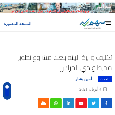
Ski
t
conten
النسخة المصورة
تكليف وزيرة البيئة ببعث مشروع تطوير
محيط وادي الحراش
أمين بشار
الحدث
4 أبريل، 2021
Cloud
Whatsapp
LinkedIn
Youtube