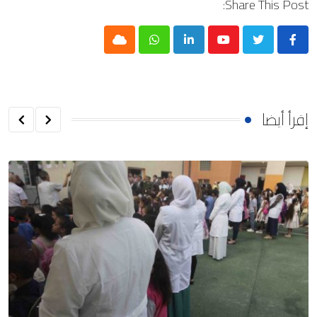
Share This Post:
Cloud
Whatsapp
LinkedIn
Youtube
إقرأ أيضا