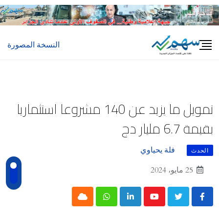
Ski
t
conten
النسخة المصورة
تمويل ما يزيد عن 140 مشروعا استثماريا
بقيمة 6.7 مليار دج
فلة يحياوي
الحدث
25 مايو، 2024
Cloud
Whatsapp
LinkedIn
Youtube