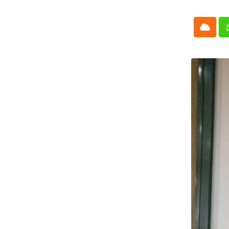
Cloud
Whatsap
L