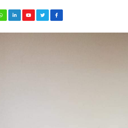
p
inkedIn
Youtube