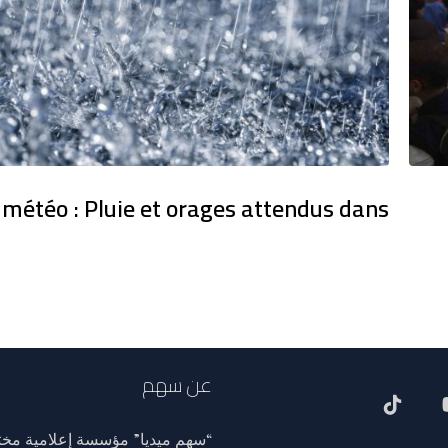
 météo : Pluie et orages attendus dans
عن سهم
“سهم ميديا” مؤسسة إعلامية مختص