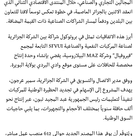
المجالين التجاري والصناعي، خلال المنتدى الاقتصادي الثنائي الذي
انعقد الاثنين بالجزائر العاصمة، في خطوة تعكس توسعاً لافتا للتعاون
بين البلدين ودفعاً لمسار الشراكات الصناعية ذات القيمة المضافة.
أبرز هذه الاتفاقيات تمثل في بروتوكول شراكة بين الشركة الجزائرية
لصناعة المركبات النفعية والصناعية SFVUI التابعة لمجمع
“فيروفيال” وشركة MAZ البيلاروسية، يقضي بإنشاء وحدة إنتاج
مخصصة للحافلات على مستوى موقع وادي البردي بولاية البويرة.
ووفق مدير الاتصال والتسويق في الشركة الجزائرية، سمير عرجون،
يهدف المشروع إلى الإسهام في تجديد الحظيرة الوطنية للمركبات
تنفيذاً لتعليمات رئيس الجمهورية عبد المجيد تبون، عبر إنتاج نحو
ألف حافلة سنوياً بمختلف الأحجام والتجهيزات، بما يلبي حاجيات
السوق الوطنية.
ويُتوقّع أن يوفر هذا المصنع الجديد حوالي 612 منصب عمل مباشر،