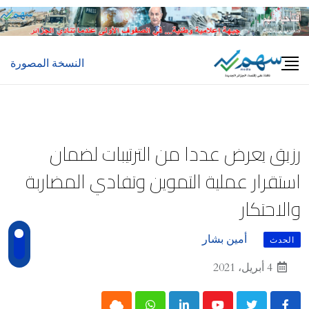
Ski
t
conten
النسخة المصورة
رزيق يعرض عددا من الترتيبات لضمان
استقرار عملية التموين وتفادي المضاربة
والاحتكار
أمين بشار
الحدث
4 أبريل، 2021